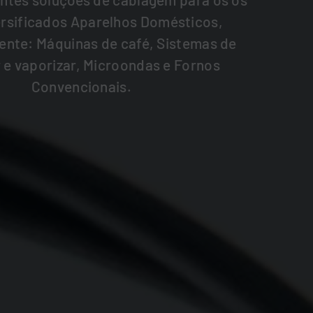
ersificados Aparelhos Domésticos,
te: Máquinas de café, Sistemas de
e vaporizar, Microondas e Fornos
Convencionais.