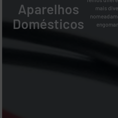
Aparelhos
mais div
nomeadamen
Domésticos
engomar 