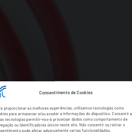
Consentimento de Cookies
a proporcionar as melhores experiências, utilizamos tecnologias como
kies para armazenar e/ou aceder a informações do dispositivo. Consentir 
tas tecnologias permitir-nos-á processar dados como comportamento de
egação ou identificadores únicos neste site. Não consentir ou retirar o
nsentimento pode afetar adversamente certas funcionalidades.