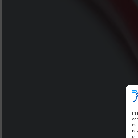
Par
coo
es
nav
co