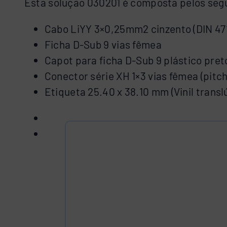
Esta solução 030201 é composta pelos se
Cabo LiYY 3×0,25mm2 cinzento (DIN 47
Ficha D-Sub 9 vias fêmea
Capot para ficha D-Sub 9 plástico pret
Conector série XH 1×3 vias fêmea (pitc
Etiqueta 25.40 x 38.10 mm (Vinil tran