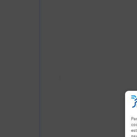
Par
coo
es
nav