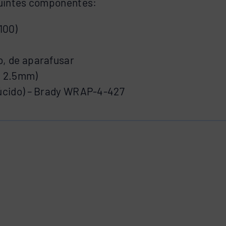
guintes componentes:
100)
o, de aparafusar
h 2.5mm)
slúcido) – Brady WRAP-4-427