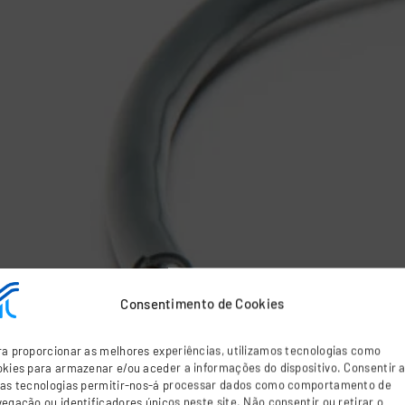
Consentimento de Cookies
a proporcionar as melhores experiências, utilizamos tecnologias como
kies para armazenar e/ou aceder a informações do dispositivo. Consentir 
tas tecnologias permitir-nos-á processar dados como comportamento de
egação ou identificadores únicos neste site. Não consentir ou retirar o