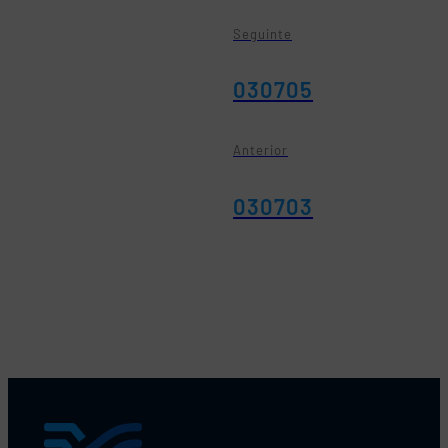
Seguinte
030705
Anterior
030703