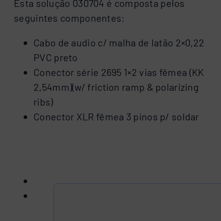
Esta solução 030704 é composta pelos
seguintes componentes:
Cabo de audio c/ malha de latão 2×0,22
PVC preto
Conector série 2695 1×2 vias fêmea (KK
2,54mm)(w/ friction ramp & polarizing
ribs)
Conector XLR fêmea 3 pinos p/ soldar