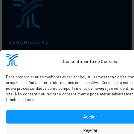
ORGANIZAÇÃO
Empresa
Serviços
Consentimento de Cookies
Aplicações
Notícias
Contactos
Para proporcionar as melhores experiências, utilizamos tecnologias co
armazenar e/ou aceder a informações do dispositivo. Consentir a estas 
Media
nos-á processar dados como comportamento de navegação ou identific
Oportunidades de emprego
site. Não consentir ou retirar o consentimento pode afetar adversamen
funcionalidades.
DOCUMENTOS
Perfil de Sustentabilidade
Canal de Denúncias
Aceitar
Livro de Reclamações
Política de Privacidade
Rejeitar