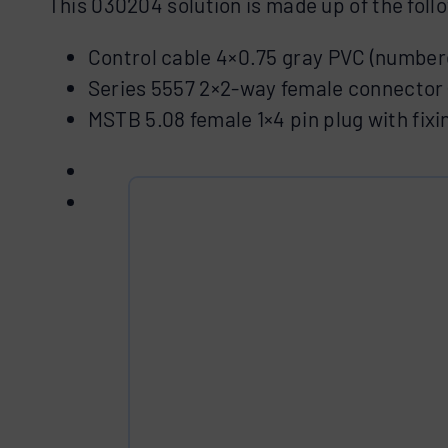
This 030204 solution is made up of the fol
Control cable 4×0.75 gray PVC (number
Series 5557 2×2-way female connector 
MSTB 5.08 female 1×4 pin plug with fix