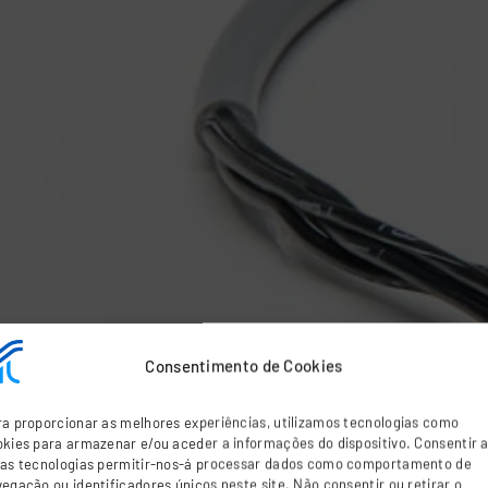
Consentimento de Cookies
a proporcionar as melhores experiências, utilizamos tecnologias como
kies para armazenar e/ou aceder a informações do dispositivo. Consentir 
tas tecnologias permitir-nos-á processar dados como comportamento de
egação ou identificadores únicos neste site. Não consentir ou retirar o