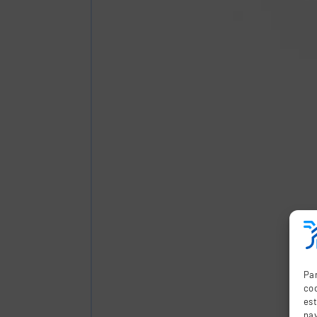
Par
coo
es
nav