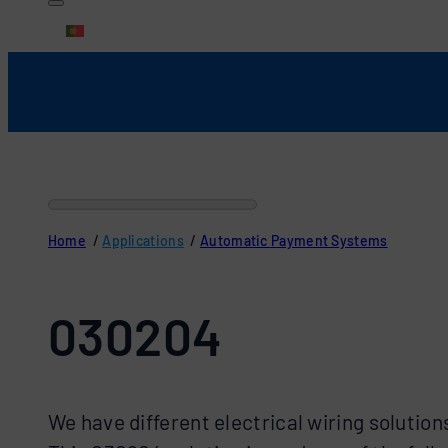
Português
Home
/
Applications
/
Automatic Payment Systems
030204
We have different electrical wiring solution