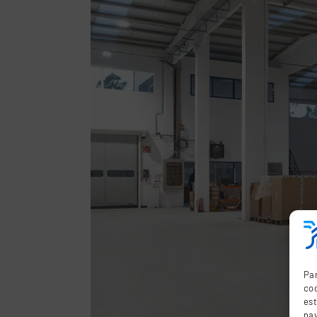
Par
coo
es
nav