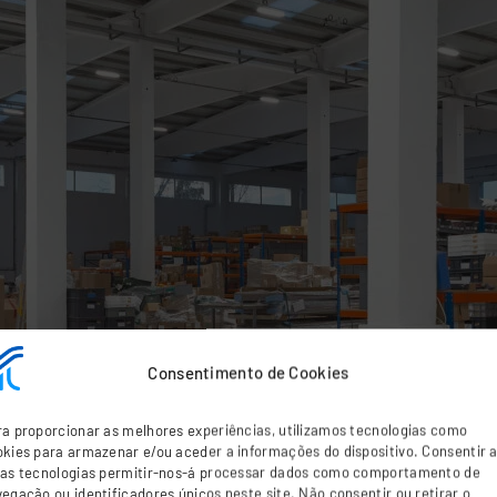
Consentimento de Cookies
a proporcionar as melhores experiências, utilizamos tecnologias como
kies para armazenar e/ou aceder a informações do dispositivo. Consentir 
tas tecnologias permitir-nos-á processar dados como comportamento de
egação ou identificadores únicos neste site. Não consentir ou retirar o