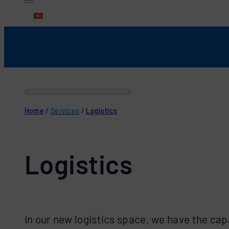
Português
Home
/
Services
/
Logistics
Logistics
In our new logistics space, we have the cap