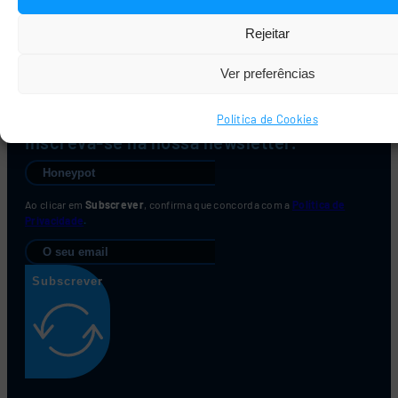
Canal de Denúncias
Livro de Reclamações
Rejeitar
Política de Privacidade
Política de Cookies
Ver preferências
Apresentações
Créditos
Política de Cookies
Inscreva-se na nossa newsletter.
Ao clicar em
Subscrever
, confirma que concorda com a
Política de
Privacidade
.
Subscrever