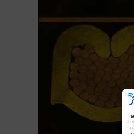
Par
coo
es
nav